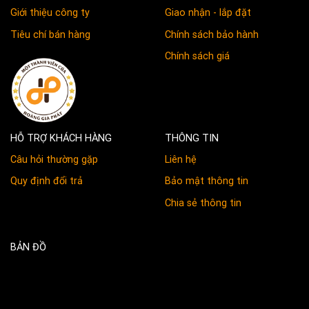
xem tại đây.
Giới thiệu công ty
Giao nhận - lắp đặt
Bảng báo giá ván ghép cao su
các loại khác: AA, AB, AC, BC
Tiêu chí bán hàng
Chính sách bảo hành
xem tại đây.
Chính sách giá
Thông số kỹ thuật ván ghép cao
su chất lượng CC cụ thể như sau:
Chiều dày: 8mm đến 30mm
Chiều rộng: 1200mm
Chiều dài: 2400mm.
HỖ TRỢ KHÁCH HÀNG
THÔNG TIN
Lưu ý:
Đối với đơn hàng trên 50
tấm, miễn phí vận chuyển khu vực
Câu hỏi thường gặp
Liên hệ
Đồng Nai, Bình Dương, TPHCM
(Chành xe khu vực TPHCM) trong
Quy định đổi trả
Bảo mật thông tin
bán kính dưới 40km. Đơn hàng
Chia sẻ thông tin
dưới 50 tấm Quý khách hàng vui
lòng thanh toán chi phí vận
chuyển.
BẢN ĐỒ