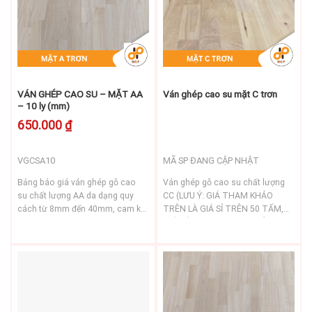
VÁN GHÉP CAO SU – MẶT AA
Ván ghép cao su mặt C trơn
– 10 ly (mm)
650.000
₫
VGCSA10
MÃ SP ĐANG CẬP NHẬT
Bảng báo giá ván ghép gỗ cao
Ván ghép gỗ cao su chất lượng
su chất lượng AA da dạng quy
CC (LƯU Ý: GIÁ THAM KHẢO
cách từ 8mm đến 40mm, cam kết
TRÊN LÀ GIÁ SỈ TRÊN 50 TẤM,
hàng đẹp, chuẩn xuất khẩu Châu
GIÁ VÁN TRƠN CHƯA PHỦ KEO
Tiêu chuẩn chất lượng AA
Âu, Hotline/Zalo:
0901 455 726
.
BÓNG, KEO MỜ, PHỦ VENEER,
2 mặt đẹp tuyệt đối, không mắt
QUÝ KHÁCH CÓ NHU CẦU PHỦ
chết, không chỉ đen. Độ đồng màu
CÁC LOẠI TRÊN VUI LÒNG LIÊN
80%
HỆ HOTLINE/ZALO: 0901 455
Quy cách: Độ dày từ 8mm (li) đến
726.) Hai mặt C không giới hạn
40mm (li)
đường…
Rộng: 1220 mm