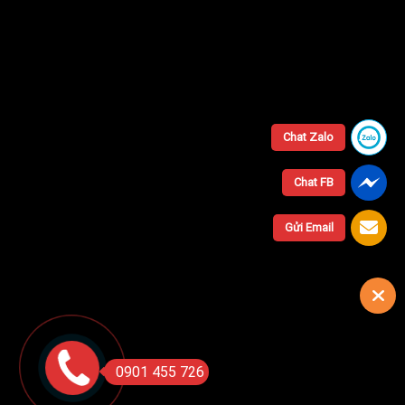
Chat Zalo
Chat FB
Gửi Email
0901 455 726