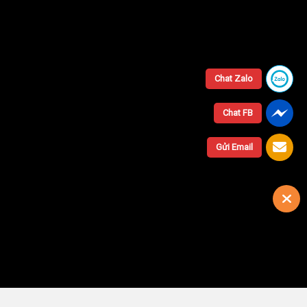
Chat Zalo
Chat FB
Gửi Email