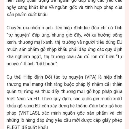
nền tảng quan trọng để ngành gỗ đáp ứng các yêu cầu
ngày càng khắt khe về nguồn gốc và tính hợp pháp của
sản phẩm xuất khẩu.
Chuyên gia nhấn mạnh, tên hiệp định lúc đầu chỉ có tính
“tự nguyện” đáp ứng, nhưng giờ đây, với xu hướng sống
xanh, thương mại xanh, thị trường và người tiêu dùng EU
muốn sản phẩm gỗ nhập khẩu phải đáp ứng các quy định
khá nghiêm ngặt, thị trường châu Âu đủ lớn để biến “tự
nguyện” thành “bắt buộc”.
Cụ thể, Hiệp định Đối tác tự nguyện (VPA) là hiệp định
thương mại mang tính ràng buộc pháp lý nhằm cải thiện
quản trị rừng và thúc đẩy thương mại gỗ hợp pháp giữa
Việt Nam và EU. Theo quy định, các quốc gia muốn xuất
khẩu gỗ sang EU cần xây dựng hệ thống đảm bảo gỗ hợp
pháp (VNTLAS), xác minh nguồn gốc sản phẩm và chỉ
những lô hàng đáp ứng yêu cầu mới được cấp giấy phép
FLEGT để xuất khẩu.