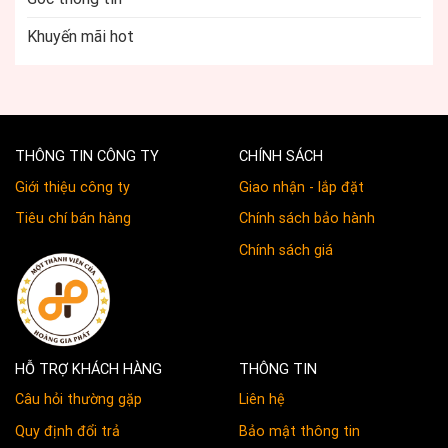
Khuyến mãi hot
THÔNG TIN CÔNG TY
CHÍNH SÁCH
Giới thiệu công ty
Giao nhận - lắp đặt
Tiêu chí bán hàng
Chính sách bảo hành
Chính sách giá
HỖ TRỢ KHÁCH HÀNG
THÔNG TIN
Câu hỏi thường gặp
Liên hệ
Quy định đổi trả
Bảo mật thông tin