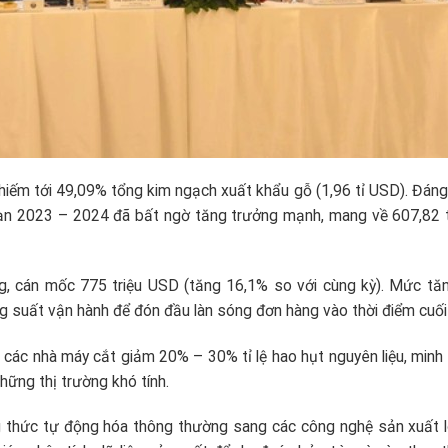
chiếm tới 49,09% tổng kim ngạch xuất khẩu gỗ (1,96 tỉ USD). Đáng 
đoạn 2023 – 2024 đã bất ngờ tăng trưởng mạnh, mang về 607,82 
g, cán mốc 775 triệu USD (tăng 16,1% so với cùng kỳ). Mức tă
 suất vận hành để đón đầu làn sóng đơn hàng vào thời điểm cuối
p các nhà máy cắt giảm 20% – 30% tỉ lệ hao hụt nguyên liệu, minh
hững thị trường khó tính.
g thức tự động hóa thông thường sang các công nghệ sản xuất l