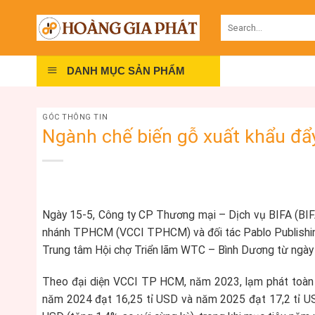
Skip
Search
to
for:
content
DANH MỤC SẢN PHẨM
GÓC THÔNG TIN
Ngành chế biến gỗ xuất khẩu đ
Ngày 15-5, Công ty CP Thương mại – Dịch vụ BIFA (BIF
nhánh TPHCM (VCCI TPHCM) và đối tác Pablo Publishing 
Trung tâm Hội chợ Triển lãm WTC – Bình Dương từ ngày
Theo đại diện VCCI TP HCM, năm 2023, lạm phát toàn 
năm 2024 đạt 16,25 tỉ USD và năm 2025 đạt 17,2 tỉ USD