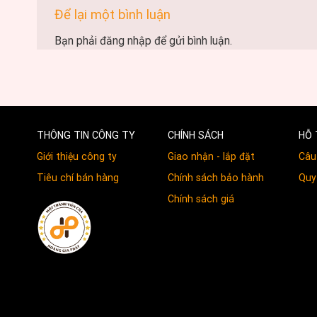
Để lại một bình luận
Bạn phải
đăng nhập
để gửi bình luận.
THÔNG TIN CÔNG TY
CHÍNH SÁCH
HỖ 
Giới thiệu công ty
Giao nhận - lắp đặt
Câu
Tiêu chí bán hàng
Chính sách bảo hành
Quy 
Chính sách giá