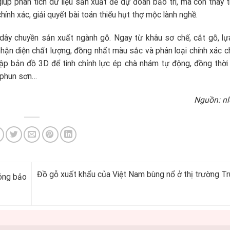
giúp phân tích dữ liệu sản xuất để dự đoán bảo trì, mà còn thay 
ính xác, giải quyết bài toán thiếu hụt thợ mộc lành nghề.
dây chuyền sản xuất ngành gỗ. Ngay từ khâu sơ chế, cắt gỗ, lự
hận diện chất lượng, đồng nhất màu sắc và phân loại chính xác c
lập bản đồ 3D để tinh chỉnh lực ép chà nhám tự động, đồng thời 
g phun sơn…
Nguồn: n
Đồ gỗ xuất khẩu của Việt Nam bùng nổ ở thị trường T
sóng bảo