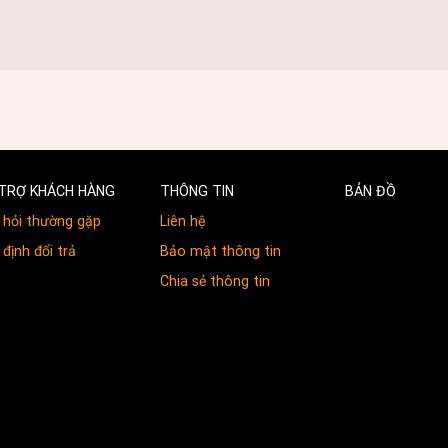
TRỢ KHÁCH HÀNG
THÔNG TIN
BẢN ĐỒ
 hỏi thường gặp
Liên hệ
định đổi trả
Bảo mật thông tin
Chia sẻ thông tin