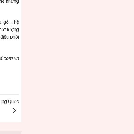
thế những
a gỗ…, hệ
hất lượng
điều phối
ld.com.vn
rung Quốc