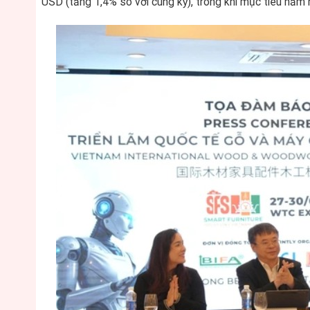
USD (tăng 1,4% so với cùng kỳ), trong khi mục tiêu năm n