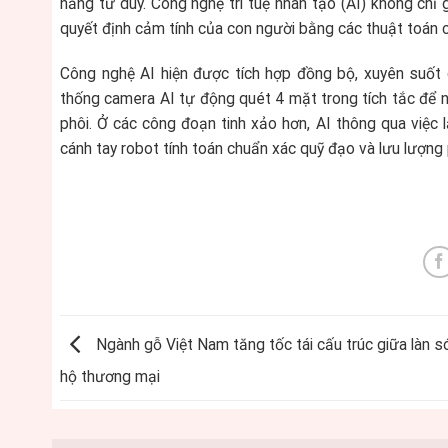
năng tư duy. Công nghệ trí tuệ nhân tạo (AI) không chỉ 
quyết định cảm tính của con người bằng các thuật toán ch
Công nghệ AI hiện được tích hợp đồng bộ, xuyên suốt 
thống camera AI tự động quét 4 mặt trong tích tắc để n
phôi. Ở các công đoạn tinh xảo hơn, AI thông qua việc 
cánh tay robot tính toán chuẩn xác quỹ đạo và lưu lượn
Ngành gỗ Việt Nam tăng tốc tái cấu trúc giữa làn 
hộ thương mại