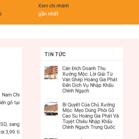
Xem chi nhánh
6
gần nhất
TIN TỨC
Cán Đích Doanh Thu
Xưởng Mộc: Lời Giải Từ
Ván Ghép Hoàng Gia Phát
Đến Dịch Vụ Nhập Khẩu
Chính Ngạch
t Nam Chi
ến gỗ tại
Bí Quyết Của Chủ Xưởng
Mộc: Mẹo Dùng Phôi Gỗ
Cao Su Hoàng Gia Phát Và
Tuyệt Chiêu Nhập Khẩu
USD, sang
Chính Ngạch Trung Quốc
i 3,99 tỉ