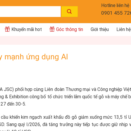
Hotline liên hệ
0901 455 72
Khuyến mãi hot
Góc thông tin
Giới thiệu
Liên hệ
ẩy mạnh ứng dụng AI
A JSC) phối hợp cùng Liên đoàn Thương mại và Công nghiệp Việ
& Exhibition công bố tổ chức triển lãm quốc tế gỗ và máy chế bi
 27 đến 30-5.
cầu khiến kim ngạch xuất khẩu đồ gỗ giảm xuống mức 13,5 tỉ 
. Sang quý I/2026, đà tăng trưởng này tiếp tục được giữ nhịp vớ