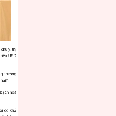
chú ý, thị
triệu USD
ng trưởng
 năm.
 bạch hóa
õi có khả