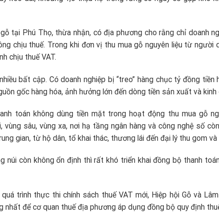
gỗ tại Phú Thọ, thừa nhận, có địa phương cho rằng chỉ doanh ng
ông chịu thuế. Trong khi đơn vị thu mua gỗ nguyên liệu từ người 
nh chịu thuế VAT.
nhiều bất cập. Có doanh nghiệp bị “treo” hàng chục tỷ đồng tiền 
guồn gốc hàng hóa, ảnh hưởng lớn đến dòng tiền sản xuất và kinh
hanh toán không dùng tiền mặt trong hoạt động thu mua gỗ ngu
, vùng sâu, vùng xa, nơi hạ tầng ngân hàng và công nghệ số còn
ng gian, từ hộ dân, tổ khai thác, thương lái đến đại lý thu gom và 
g núi còn không ổn định thì rất khó triển khai đồng bộ thanh toán
uá trình thực thi chính sách thuế VAT mới, Hiệp hội Gỗ và Lâm
 nhất để cơ quan thuế địa phương áp dụng đồng bộ quy định thu