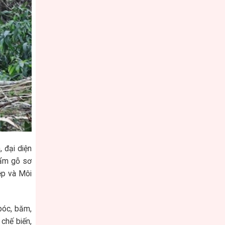
 đại diện
hẩm gỗ sơ
ệp và Môi
bóc, băm,
chế biến,