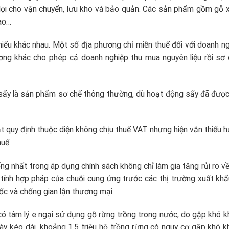
 lợi cho vận chuyển, lưu kho và bảo quản. Các sản phẩm gồm gỗ x
ào…
 hiểu khác nhau. Một số địa phương chỉ miễn thuế đối với doanh n
ương khác cho phép cả doanh nghiệp thu mua nguyên liệu rồi sơ
ấy là sản phẩm sơ chế thông thường, dù hoạt động sấy đã được
uật quy định thuộc diện không chịu thuế VAT nhưng hiện vẫn thiếu
huế.
ng nhất trong áp dụng chính sách không chỉ làm gia tăng rủi ro v
ính hợp pháp của chuỗi cung ứng trước các thị trường xuất khẩ
ốc và chống gian lận thương mại.
có tâm lý e ngại sử dụng gỗ rừng trồng trong nước, do gặp khó k
 này kéo dài, khoảng 1,5 triệu hộ trồng rừng có nguy cơ gặp khó 