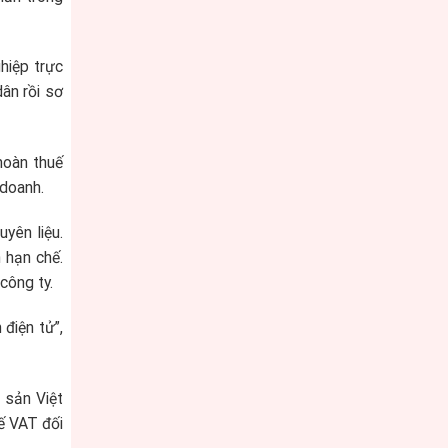
hiệp trực
dân rồi sơ
hoàn thuế
 doanh.
yên liệu.
 hạn chế.
công ty.
 điện tử”,
 sản Việt
ế VAT đối