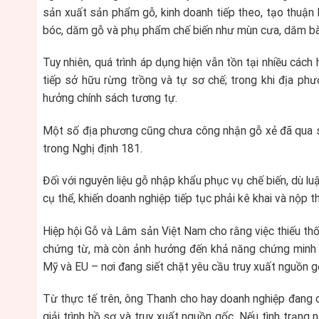
sản xuất sản phẩm gỗ, kinh doanh tiếp theo, tạo thuận
bóc, dăm gỗ và phụ phẩm chế biến như mùn cưa, dăm b
Tuy nhiên, quá trình áp dụng hiện vẫn tồn tại nhiều cách
tiếp sở hữu rừng trồng và tự sơ chế; trong khi địa ph
hưởng chính sách tương tự.
Một số địa phương cũng chưa công nhận gỗ xẻ đã qua s
trong Nghị định 181.
Đối với nguyên liệu gỗ nhập khẩu phục vụ chế biến, dù l
cụ thể, khiến doanh nghiệp tiếp tục phải kê khai và nộp t
Hiệp hội Gỗ và Lâm sản Việt Nam cho rằng việc thiếu thố
chứng từ, mà còn ảnh hưởng đến khả năng chứng minh t
Mỹ và EU – nơi đang siết chặt yêu cầu truy xuất nguồn g
Từ thực tế trên, ông Thanh cho hay doanh nghiệp đang 
giải trình hồ sơ và truy xuất nguồn gốc. Nếu tình trạng