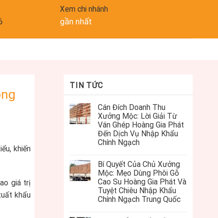
Xem chi nhánh
6
gần nhất
TIN TỨC
ồng
Cán Đích Doanh Thu
Xưởng Mộc: Lời Giải Từ
Ván Ghép Hoàng Gia Phát
Đến Dịch Vụ Nhập Khẩu
Chính Ngạch
ểu, khiến
Bí Quyết Của Chủ Xưởng
Mộc: Mẹo Dùng Phôi Gỗ
Cao Su Hoàng Gia Phát Và
o giá trị
Tuyệt Chiêu Nhập Khẩu
xuất khẩu
Chính Ngạch Trung Quốc