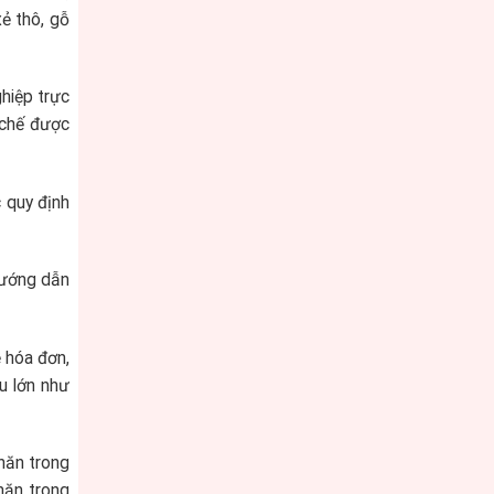
ẻ thô, gỗ
ghiệp trực
 chế được
 quy định
 hướng dẫn
ề hóa đơn,
u lớn như
hăn trong
khăn trong