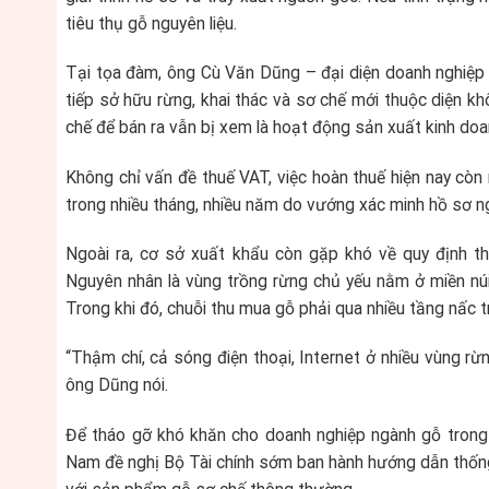
tiêu thụ gỗ nguyên liệu.
Tại tọa đàm, ông Cù Văn Dũng – đại diện doanh nghiệp 
tiếp sở hữu rừng, khai thác và sơ chế mới thuộc diện kh
chế để bán ra vẫn bị xem là hoạt động sản xuất kinh doa
Không chỉ vấn đề thuế VAT, việc hoàn thuế hiện nay còn 
trong nhiều tháng, nhiều năm do vướng xác minh hồ sơ n
Ngoài ra, cơ sở xuất khẩu còn gặp khó về quy định t
Nguyên nhân là vùng trồng rừng chủ yếu nằm ở miền núi
Trong khi đó, chuỗi thu mua gỗ phải qua nhiều tầng nấc tru
“Thậm chí, cả sóng điện thoại, Internet ở nhiều vùng rừn
ông Dũng nói.
Để tháo gỡ khó khăn cho doanh nghiệp ngành gỗ trong q
Nam đề nghị Bộ Tài chính sớm ban hành hướng dẫn thống