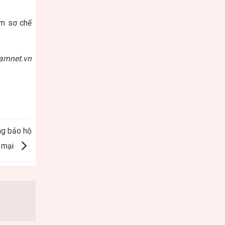
óm sơ chế
namnet.vn
ng bảo hộ
 mại